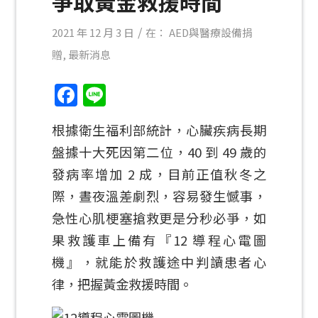
爭取黃金救援時間
/
2021 年 12 月 3 日
在：
AED與醫療設備捐
贈
,
最新消息
Facebook
Line
根據衛生福利部統計，心臟疾病長期
盤據十大死因第二位，40 到 49 歲的
發病率增加 2 成，目前正值秋冬之
際，晝夜溫差劇烈，容易發生憾事，
急性心肌梗塞搶救更是分秒必爭，如
果救護車上備有『12 導程心電圖
機』，就能於救護途中判讀患者心
律，把握黃金救援時間。