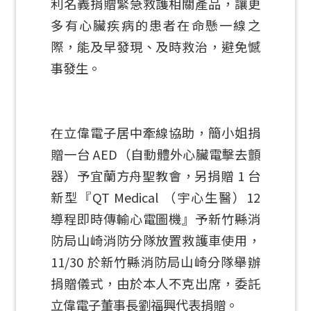
利名義捐贈緊急救護相關產品，讓更
多有心臟疾病的患者在命懸一線之
際，能及早發現、及時救治，避免憾
事發生。
在立偉電子居中牽線協助，簡小姐捐
贈一台 AED（自動體外心臟電擊去顫
器）予宜蘭方舟聖教會，另捐贈 1 台
新型『QT Medical （宇心生醫）12
導程即時傳輸心電圖機』予新竹縣消
防局山崎消防分隊放置救護車使用，
11/30 於新竹縣消防局山崎分隊舉辦
捐贈儀式，由於本人不克出席，委託
立偉電子董事長劉福興代表捐贈。