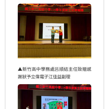
▲新竹高中學務處呂順結主任致贈感
謝狀予立偉電子江佳益副理