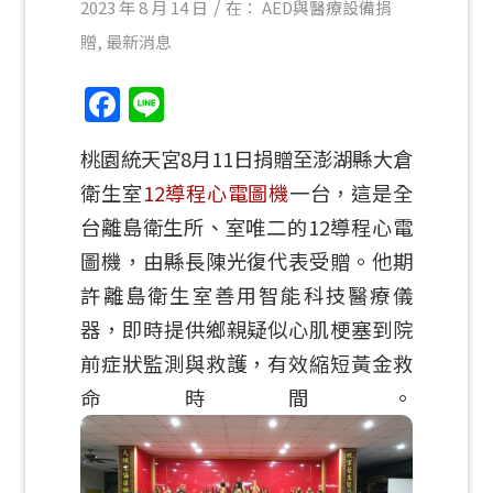
/
2023 年 8 月 14 日
在：
AED與醫療設備捐
贈
,
最新消息
Facebook
Line
桃園統天宮8月11日捐贈至澎湖縣大倉
衛生室
12導程心電圖機
一台，這是全
台離島衛生所、室唯二的12導程心電
圖機，由縣長陳光復代表受贈。他期
許離島衛生室善用智能科技醫療儀
器，即時提供鄉親疑似心肌梗塞到院
前症狀監測與救護，有效縮短黃金救
命時間。