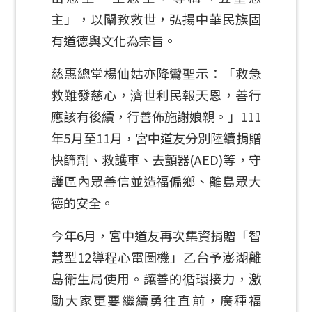
主」，以闡教救世，弘揚中華民族固
有道德與文化為宗旨。
慈惠總堂楊仙姑亦降鸞聖示：「救急
救難發慈心，濟世利民報天恩，善行
應該有後續，行善佈施謝娘親。」111
年5月至11月，宮中道友分別陸續捐贈
快篩劑、救護車、去顫器(AED)等，守
護區內眾善信並造福偏鄉、離島眾大
德的安全。
今年6月，宮中道友再次集資捐贈「智
慧型12導程心電圖機」乙台予澎湖離
島衛生局使用。讓善的循環接力，激
勵大家更要繼續勇往直前，廣種福