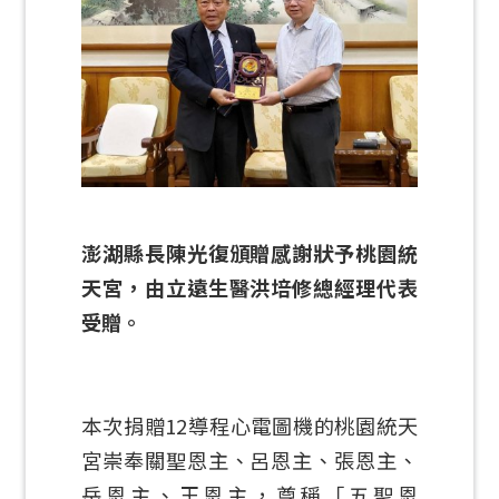
澎湖縣長陳光復頒贈感謝狀予桃園統
天宮，由立遠生醫洪培修總經理代表
受贈。
本次捐贈12導程心電圖機的桃園統天
宮崇奉關聖恩主、呂恩主、張恩主、
岳恩主、王恩主，尊稱「五聖恩