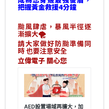
把握黃金救援4分鐘
⠀⠀
颱風肆虐，暴風半徑逐
漸擴大🌪️
請大家做好防颱準備同
時 也要注意安全
立偉電子 關心您