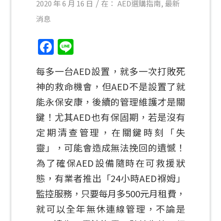
/
2020 年 6 月 16 日
在：
AED選購指南
,
最新
消息
Facebook
Line
每多一台AED設置，就多一次打敗死
神的救命機會，但AED不是設置了就
能永保安康，後續的管理維護才是關
鍵！尤其AED也有保固期，若是沒有
定期清查管理，在關鍵時刻「失
靈」，可能會造成無法挽回的遺憾！
為了確保AED設備隨時在可救援狀
態，有業者推出「24小時AED褓姆」
監控服務，只要每月多500元月租費，
就可以全年無休連線管理，不論是