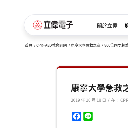
關於立偉
首頁
/
CPR+AED教育訓練
/
康寧大學急救之夜，800位同學超熱血
康寧大學急救之
/
2019 年 10 月 18 日
在：
CP
Facebook
Line