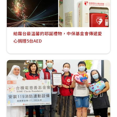
給霧台最溫馨的耶誕禮物，中保基金會傳遞愛
心捐贈5台AED