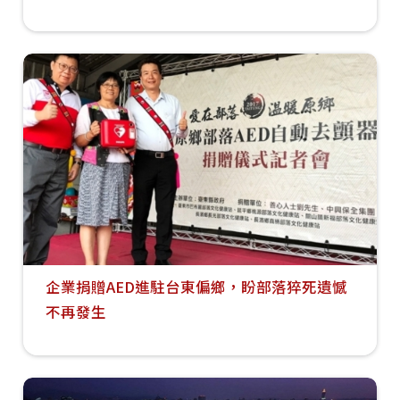
企業捐贈AED進駐台東偏鄉，盼部落猝死遺憾
不再發生