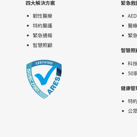
四大解決方案
緊急救
左右的壯男在士東國小打羽毛球昏倒，好險
他的球友正好是腎臟科醫師，立即幫他做
韌性醫療
AE
CPR，救護車在5分鐘內趕到，使用車上配
特約醫護
醫
置的AED，電擊後回復心跳，送振興醫院成
功搶救回這名心肌梗塞的患者，他完全恢復
緊急通報
緊
身體功能。 任勗龍醫師綜合臨床經驗及國內
智慧照顧
智慧照
外研究，分享心臟保養之道。 另有幾位科
技新貴因急性心肌梗塞，送醫已量不到血壓
科
及脈搏，振興醫院團隊立即給予CPR與電
50
擊，之後運用低溫療法及葉克膜維生設備，
病人竟神奇復原。上述是成功救回且預後良
健康管
好的案例，然而也有救回來但腦部受損、智
力退化，最糟的是成植物人狀態，對家庭來
特
說是沉重負擔。 把握黃金4分鐘，減少心腦
公
損傷 任醫師指出，AED是搶救生命的利
器，但多數民眾不會用。由於院內急診部田
知學醫師曾與中保關懷社會福利基金會AED