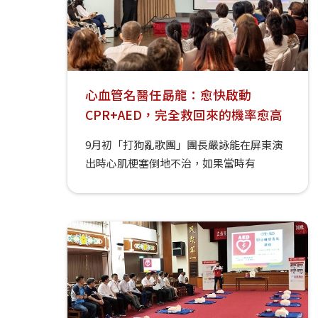
心血管名醫任勗龍：愈快啟動
CPR+AED，完全救回來的機率愈高
9月初「打狗亂歌團」團長嚴詠能在屏東演
出時心肌梗塞倒地不治，如果當時有
AED（自動體外心臟電擊去顫器），結果可
能不同。「我們的書房筆記讀書會」9月17
日舉辦「知心護心」活動，邀請振興醫院心
臟血管內科醫師任勗龍分享心臟保養之道，
現場並有CPR+AED示範教學，期盼更多人
加入搶救生命行列。 「我們的書房筆記讀書
會」9月17日舉辦「知心護心」活動，中保
關懷社會福利基金會AED服務團隊到場做