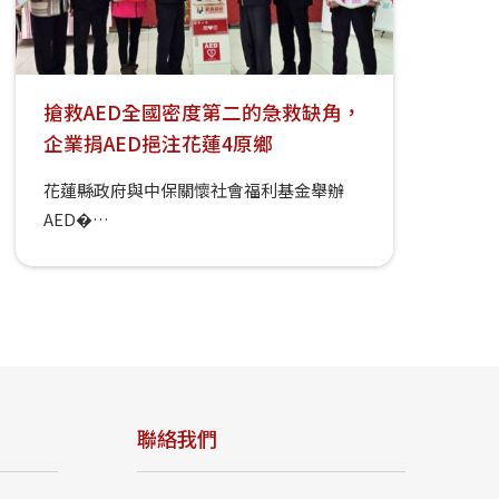
搶救AED全國密度第二的急救缺角，
企業捐AED挹注花蓮4原鄉
花蓮縣政府與中保關懷社會福利基金舉辦
AED�…
聯絡我們