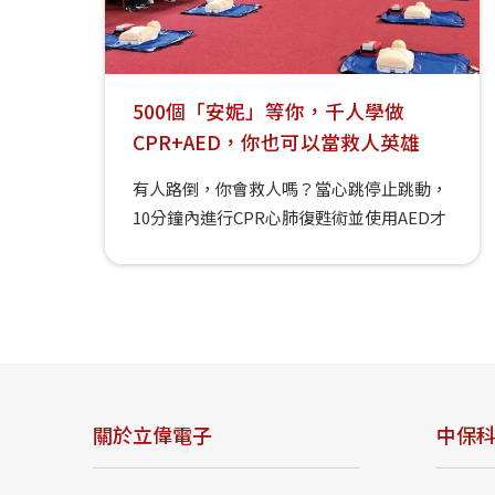
CPR+AED示範教學，現場座無虛席。 愈來
愈多場所設有AED，但這個方形盒子該怎麼
用？「我們的書房筆記讀書會」發起人祝康
珮去年底看到藝人高以翔心因性猝死，決定
500個「安妮」等你，千人學做
結合丈夫任勗龍醫師的專業，舉辦「知心護
CPR+AED，你也可以當救人英雄
心」講座，讓更多人學會搶救生命。原先規
有人路倒，你會救人嗎？當心跳停止跳動，
劃30人，沒想到好友圈口耳相傳，爆增至近
10分鐘內進行CPR心肺復甦術並使用AED才
200人，除讀書會外，成功高中家長會、天
有可能挽回生命，…
母國小父母成長班也來參加，振興醫院健康
大樓會場座無虛席。 「我們的書房筆記讀書
會」發起人祝康珮（持麥克風者）主辦這次
活動，在她活潑的主持帶動下，與會者對
CPR+AED教學反應熱烈。 每小時2人發生
心肌梗塞 任勗龍醫師表示，2018年台灣平
均每小時有2人發生心肌梗塞，比率相當
關於立偉電子
中保
高。他臨床上遇過許多病人透過CPR+AED
搶救，從鬼門關救回來。十年前，有位50歲