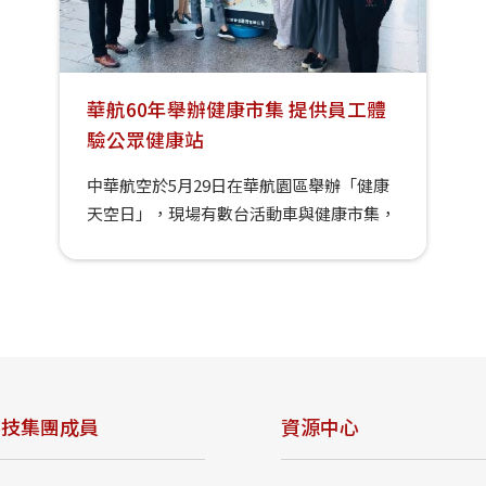
透過智慧科技導入長照產業，能提升照顧服
務的品質與效能。 新北創新長照經營管理論
壇參與者合影。 關鍵1_掌握長照商機，從
社區出發 分析企業投入長照產業的契機與未
華航60年舉辦健康市集 提供員工體
來，洪培修總經理以新北市泰山中保公共托
驗公眾健康站
老中心為例。中保科技集團是一條龍服務的
中華航空於5月29日在華航園區舉辦「健康
企業、社會安全系統產業的領先者，以「安
天空日」，現場有數台活動車與健康市集，
全」起家，進而提供「安心」的服務，強調
邀請園區內員工一同參與，吸引員工走出戶
「信賴」的價值，尤其啟用AIoT物聯網及智
外享受陽光，並設置各類健康檢查或教學小
慧科技自主研發，將科技導入日照中心應
站來提升員工醫療保健及健康管理意識，打
用，輔助產業升級賦能，以科技照顧智慧
造友善職場環境。 此次華航特別邀請立偉電
宅，深耕家庭與社區，提供適地化、在地化
子參與活動，協助宣導健康管理意識與公眾
的智慧照顧服務，這是中保科技集團的企業
AED與急救流程。 此次機會我們露出公眾健
核心價值與競爭力。 很多居家的家庭成員逐
康站同時宣導CPR+AED的重要性 現場提供2
漸老化，除了有安全需求外，還有照顧上的
科技集團成員
資源中心
台公眾健康站…
需求，當前政府長照政策積極推動，也鼓勵
企業投入長照產業，因此，中保科技集團去