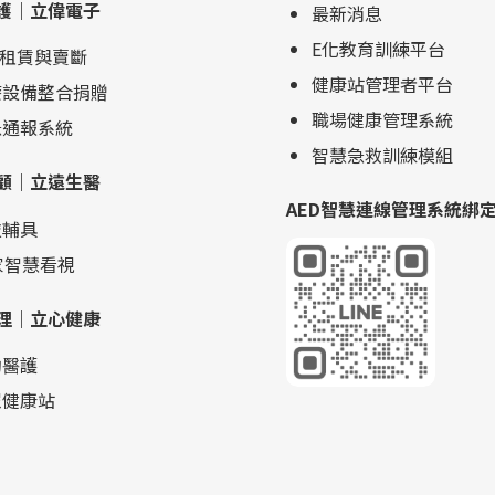
護｜立偉電子
年開始跨足長照中心經營，並與新北市合作
最新消息
成立「泰山中保公共托老中心」，該中心於
E化教育訓練平台
D租賃與賣斷
去年十二月廿二日正式啟用，「照顧好原來
健康站管理者平台
療設備整合捐贈
的居家客戶是當時開辦的初心，未來服務會
職場健康管理系統
利用許多中保科技集團的智慧科技、保全、
急通報系統
智慧急救訓練模組
物流等優勢，提供更精進的長照服務。」 經
顧｜立遠生醫
營長照事業，可從各社區進入，其中中保科
AED智慧連線管理系統綁
技集團與新北市合作成立的「泰山中保公共
技輔具
托老中心」是重要一例。 關鍵2_強化AIoT
家智慧看視
物聯網，提升長照服務效能 中保科技集團身
為社會系統安全產業的領導者，自然對所謂
理｜立心健康
社會企業責任有所付出，在此精神下，投入
了長照事業的規畫。洪培修總經理說，在中
約醫護
保公共托老中心採用了AIoT物聯網服務，並
眾健康站
且自主研發智慧科技，透過科技的使用，能
夠讓長照服務更有效率與效能，最重要的是
最好提供24小時、365天的全台營運與派勤