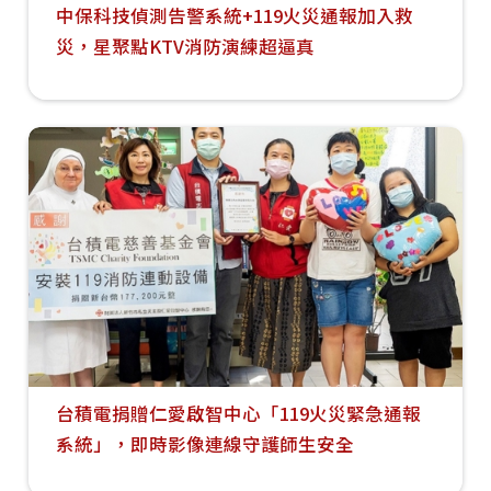
中保科技偵測告警系統+119火災通報加入救
災，星聚點KTV消防演練超逼真
台積電捐贈仁愛啟智中心「119火災緊急通報
系統」，即時影像連線守護師生安全